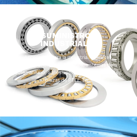
SUMINISTROS
INDUSTRIALES
Accesorios para la industria. Cojinetes,
componentes hidráulicos, sistemas de
automatismo, adhesivos, aceites y lubricantes,
piezas de PTFE, etc..