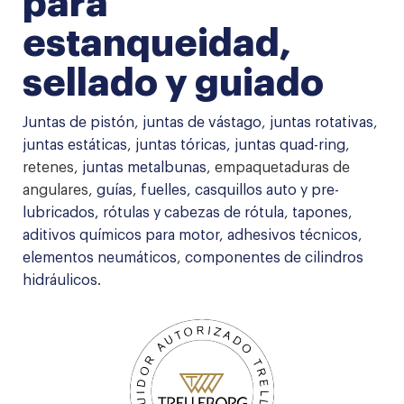
para
juntas hidráulicas
para estanqueidad, sellado y guiado
estanqueidad,
sellado y guiado
Juntas de pistón
,
juntas de vástago
,
juntas rotativas
,
juntas estáticas
,
juntas tóricas,
juntas quad-ring
,
retenes,
juntas metalbunas
, empaquetaduras de
angulares,
guías
,
fuelles
, casquillos auto y pre-
lubricados,
rótulas
y cabezas de rótula
,
tapones
,
aditivos químicos para motor
,
adhesivos técnicos
,
elementos neumáticos
,
componentes de cilindros
hidráulicos
.