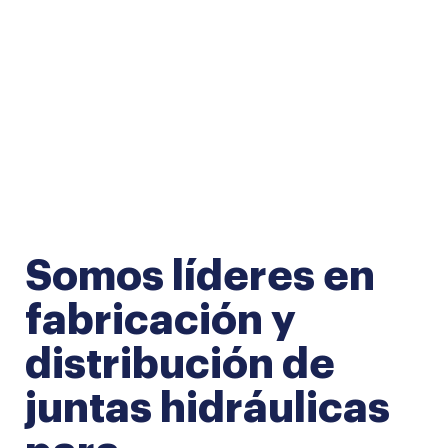
Sistemas de
Somos líderes en
estanqueidad al
fabricación y
servicio de la
distribución de
industria
juntas hidráulicas
Líderes en fabricación y distribución de