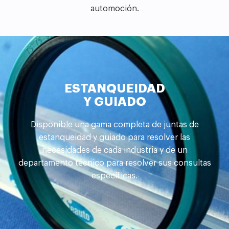
automoción.
ESTANQUEIDAD
Y GUIADO
Disponible una gama completa de juntas de
estanqueidad y guiado para resolver las
necesidades de cada industria y de un
departamento técnico para resolver sus consultas
específicas.