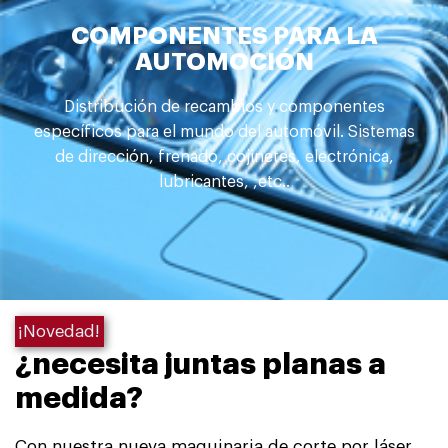
COMPONENTES PARA LA
AUTOMOCIÓN
Distribución de recambios y componentes
específicos para el mundo del automóvil. Sistemas
de dirección, frenado, cojinetes, electrónica,
lubricantes, ,etc..
¡Novedad!
¿necesita juntas planas a
medida?
Con nuestra nueva maquinaria de corte por láser