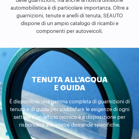
delle guarnizioni, ma anche la nostra divisione
automobilistica è di particolare importanza. Oltre a
guarnizioni, tenute e anelli di tenuta, SEAUTO
dispone di un ampio catalogo di ricambi e
componenti per autoveicoli.
TENUTA ALL'ACQUA
E GUIDA
È disponibile una gamma completa di guarnizioni di
tenuta e di guida per soddisfare le esigenze di ogni
settore e un ufficio tecnico è a disposizione per
rispondere alle vostre domande specifiche.