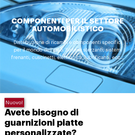
COMPONENTI PER IL SETTORE
AUTOMOBILISTICO
Distribuzione di ricambi e componenti specifici
per il mondo dell'auto. Sistemi sterzanti, sistemi
frenanti, cuscinetti, elettronica, lubrificanti, ecc...
Nuovo!
Avete bisogno di
guarnizioni piatte
personalizzate?