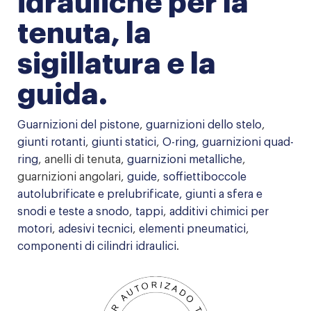
idrauliche per la
tenuta, la
sigillatura e la
guida.
Guarnizioni del pistone
,
guarnizioni dello stelo
,
giunti rotanti
,
giunti statici
,
O-ring,
guarnizioni quad-
ring
, anelli di tenuta,
guarnizioni metalliche
,
guarnizioni angolari,
guide
,
soffietti
boccole
autolubrificate e prelubrificate,
giunti a sfera e
snodi
e teste a snodo
,
tappi
,
additivi chimici per
motori
,
adesivi tecnici
,
elementi pneumatici
,
componenti di cilindri idraulici
.