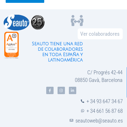
Ver colaboradores
Seauto tiene una red
de colaboradores
en toda España y
latinoamérica
C/ Progrés 42-44
08850 Gavà, Barcelona
+ 34 93 647 34 67
+ 34 661 56 87 68
seautoweb@seauto.es