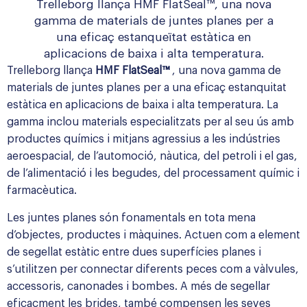
Trelleborg llança HMF FlatSeal™, una nova
gamma de materials de juntes planes per a
una eficaç estanqueïtat estàtica en
aplicacions de baixa i alta temperatura.
Trelleborg
llança
HMF FlatSeal™
, una nova gamma de
materials de juntes planes per a una eficaç estanquitat
estàtica en aplicacions de baixa i alta temperatura. La
gamma inclou materials especialitzats per al seu ús amb
productes químics i mitjans agressius a les indústries
aeroespacial, de l’automoció, nàutica, del petroli i el gas,
de l’alimentació i les begudes, del processament químic i
farmacèutica.
Les juntes planes són fonamentals en tota mena
d’objectes, productes i màquines. Actuen com a element
de segellat estàtic entre dues superfícies planes i
s’utilitzen per connectar diferents peces com a vàlvules,
accessoris, canonades i bombes. A més de segellar
eficaçment les brides, també compensen les seves