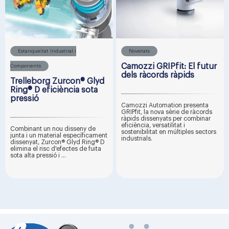
Estanqueïtat Industrial i
Novetats
Camozzi GRIPfit: El futur
Components
dels ràcords ràpids
Trelleborg Zurcon® Glyd
Ring® D eficiència sota
pressió
Camozzi Automation presenta
GRIPfit, la nova sèrie de ràcords
ràpids dissenyats per combinar
eficiència, versatilitat i
Combinant un nou disseny de
sostenibilitat en múltiples sectors
junta i un material específicament
industrials.
dissenyat, Zurcon® Glyd Ring® D
elimina el risc d'efectes de fuita
sota alta pressió i ...