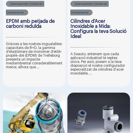
Estanqueïtat Industrial i
Estanqueïtat Industrial i
Components
Components
EPDM amb petjada de
Cilindres d’Acer
carboni reduïda
Inoxidable a Mida:
Configura la teva Solució
Ideal
Gràcies a les nostres inigualables
capacitats de R+D, la gamma
d'elastòmers de monòmer d'etilè-
A Seauto, entenem que cada
propilè-diè (EPDM) de Trelleborg
aplicació industrial té reptes
presenta un impacte
únics. Per això, posem a la teva
mediambiental considerablement
disposició el nostre configurador
menor, alhora que ...
especialitzat de cilindres d'acer
inoxidable, ...