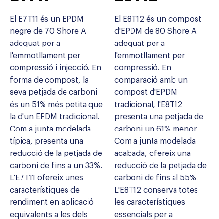
El E7T11 és un EPDM
El E8T12 és un compost
negre de 70 Shore A
d'EPDM de 80 Shore A
adequat per a
adequat per a
l'emmotllament per
l'emmotllament per
compressió i injecció. En
compressió. En
forma de compost, la
comparació amb un
seva petjada de carboni
compost d'EPDM
és un 51% més petita que
tradicional, l'E8T12
la d'un EPDM tradicional.
presenta una petjada de
Com a junta modelada
carboni un 61% menor.
típica, presenta una
Com a junta modelada
reducció de la petjada de
acabada, ofereix una
carboni de fins a un 33%.
reducció de la petjada de
L'E7T11 ofereix unes
carboni de fins al 55%.
característiques de
L'E8T12 conserva totes
rendiment en aplicació
les característiques
equivalents a les dels
essencials per a