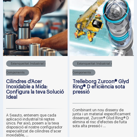
Estanqueïtat Industrial i
Estanqueïtat Industrial i
Components
Components
Cilindres d’Acer
Trelleborg Zurcon® Glyd
Inoxidable a Mida:
Ring® D eficiència sota
Configura la teva Solució
pressió
Ideal
Combinant un nou disseny de
junta i un material específicament
A Seauto, entenem que cada
dissenyat, Zurcon® Glyd Ring® D
aplicació industrial té reptes
elimina el risc d'efectes de fuita
únics. Per això, posem a la teva
sota alta pressió i ...
disposició el nostre configurador
especialitzat de cilindres d'acer
inoxidable, ...