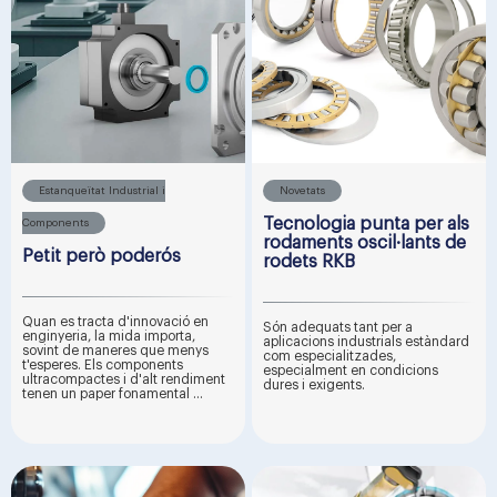
Estanqueïtat Industrial i
Novetats
Tecnologia punta per als
Components
rodaments oscil·lants de
Petit però poderós
rodets RKB
Quan es tracta d'innovació en
Són adequats tant per a
enginyeria, la mida importa,
aplicacions industrials estàndard
sovint de maneres que menys
com especialitzades,
t'esperes. Els components
especialment en condicions
ultracompactes i d'alt rendiment
dures i exigents.
tenen un paper fonamental ...