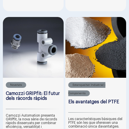
Novetats
Estanqueïtat Industrial i
Camozzi GRIPfit: El futur
Components
dels ràcords ràpids
Els avantatges del PTFE
Camozzi Automation presenta
Les característiques bàsiques del
GRIPfit, la nova sèrie de ràcords
PTFE són les que ofereixen una
ràpids dissenyats per combinar
combinació única davantatges.
eficiència, versatilitat i