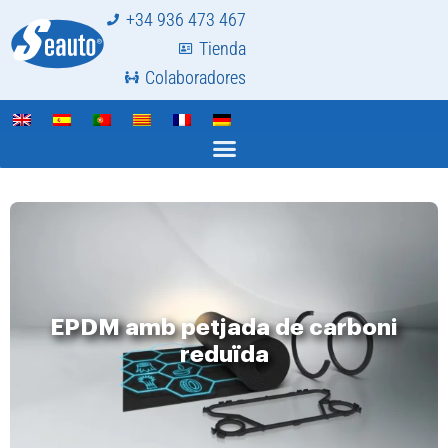
+34 936 473 467
Tienda
Colaboradores
EPDM amb petjada de carboni
reduïda