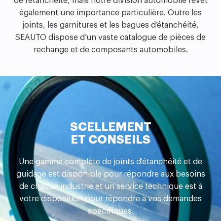
de l’étanchéité, mais notre division automobile revêt
également une importance particulière. Outre les
joints, les garnitures et les bagues d’étanchéité,
SEAUTO dispose d’un vaste catalogue de pièces de
rechange et de composants automobiles.
SCELLEMENT
ET CONSEILS
Une gamme complète de joints d'étanchéité et de
guidage est disponible pour répondre aux besoins
de chaque industrie et un service technique est à
votre disposition pour répondre à vos demandes
spécifiques.