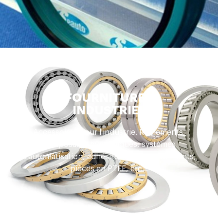
FOURNITURES
INDUSTRIEL
Accessoires pour l'industrie. Roulements,
composants hydrauliques, systèmes
d'automatisation, adhésifs, huiles et lubrifiants,
pièces en PTFE, etc...