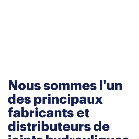
Systèmes
Nous sommes l'un
d'étanchéité au
des principaux
service de
fabricants et
l'industrie
distributeurs de
Principal fabricant et distributeur de