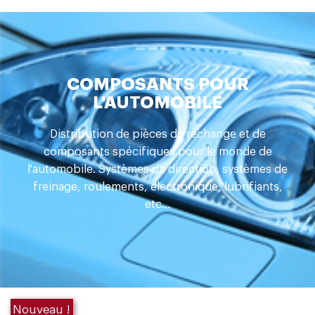
COMPOSANTS POUR
L'AUTOMOBILE
Distribution de pièces de rechange et de
composants spécifiques pour le monde de
l'automobile. Systèmes de direction, systèmes de
freinage, roulements, électronique, lubrifiants,
etc...
Nouveau !