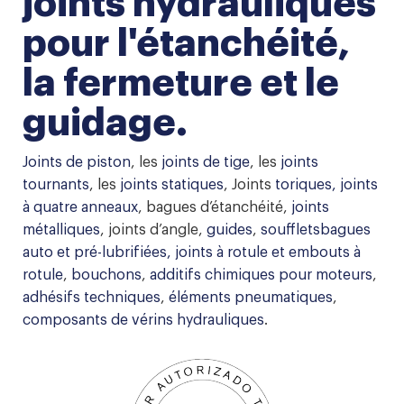
joints hydrauliques
joints hydrauliques
pour l'étanchéité, le scellement et le
pour l'étanchéité,
guidage.
la fermeture et le
guidage.
Joints de piston
, les
joints de tige
, les
joints
tournants
, les
joints statiques
, Joints
toriques,
joints
à quatre anneaux
, bagues d’étanchéité,
joints
métalliques
, joints d’angle,
guides
,
soufflets
bagues
auto et pré-lubrifiées,
joints à rotule
et embouts à
rotule
,
bouchons
,
additifs chimiques pour moteurs
,
adhésifs techniques
,
éléments pneumatiques
,
composants de vérins hydrauliques
.