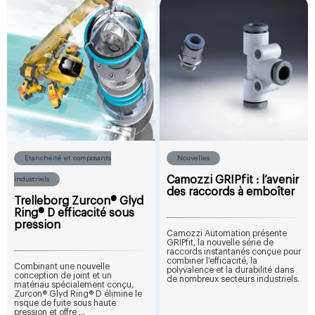
Etanchéité et composants
Nouvelles
Camozzi GRIPfit : l’avenir
industriels
des raccords à emboîter
Trelleborg Zurcon® Glyd
Ring® D efficacité sous
pression
Camozzi Automation présente
GRIPfit, la nouvelle série de
raccords instantanés conçue pour
combiner l'efficacité, la
Combinant une nouvelle
polyvalence et la durabilité dans
conception de joint et un
de nombreux secteurs industriels.
matériau spécialement conçu,
Zurcon® Glyd Ring® D élimine le
risque de fuite sous haute
pression et offre ...