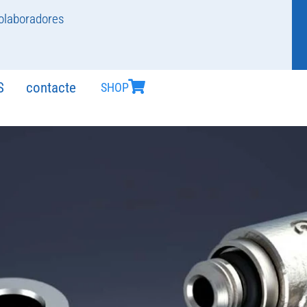
olaboradores
S
contacte
SHOP