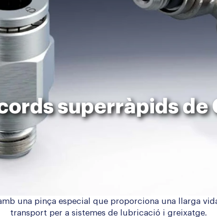
cords superràpids de
mb una pinça especial que proporciona una llarga vida ú
transport per a sistemes de lubricació i greixatge.