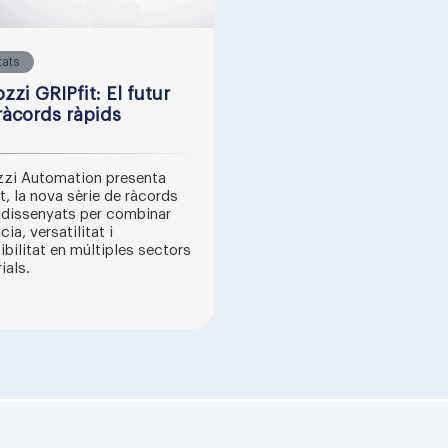
tats
zi GRIPfit: El futur
ràcords ràpids
zi Automation presenta
t, la nova sèrie de ràcords
 dissenyats per combinar
cia, versatilitat i
ibilitat en múltiples sectors
ials.