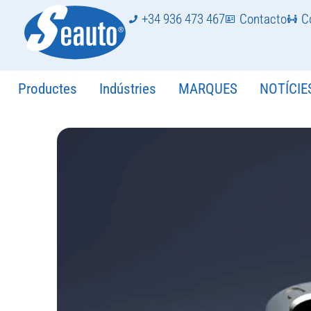
+34 936 473 467
Contacto
C
Productes
Indústries
MARQUES
NOTÍCIE