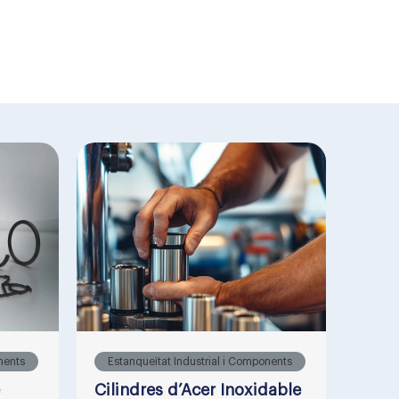
nents
Estanqueïtat Industrial i Components
Cilindres d’Acer Inoxidable