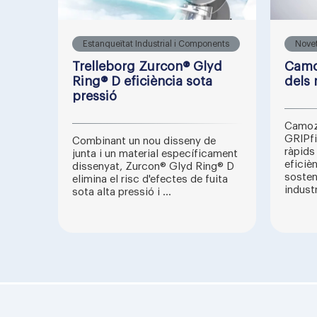
Estanqueïtat Industrial i Components
Nove
Trelleborg Zurcon® Glyd
Camoz
Ring® D eficiència sota
dels 
pressió
Camoz
GRIPfi
Combinant un nou disseny de
ràpids
junta i un material específicament
eficièn
dissenyat, Zurcon® Glyd Ring® D
sosten
elimina el risc d'efectes de fuita
industr
sota alta pressió i ...