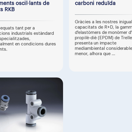
ents oscil·lants de
carboni reduïda
ts RKB
Gràcies a les nostres inigua
capacitats de R+D, la gam
equats tant per a
d'elastòmers de monòmer d'e
cions industrials estàndard
propilè-diè (EPDM) de Trell
pecialitzades,
presenta un impacte
alment en condicions dures
mediambiental considerabl
nts.
menor, alhora que ...