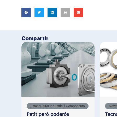
Compartir
Estanqueïtat Industrial i Components
Nove
Petit però poderós
Tecno