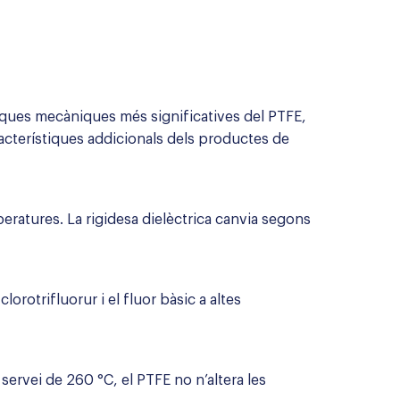
tiques mecàniques més significatives del PTFE,
aracterístiques addicionals dels productes de
ratures. La rigidesa dielèctrica canvia segons
orotrifluorur i el fluor bàsic a altes
servei de 260 °C, el PTFE no n’altera les