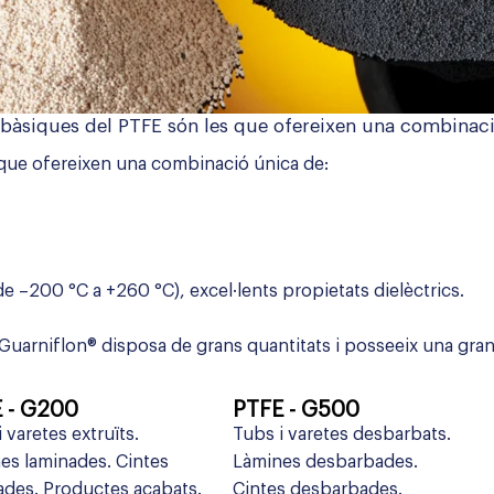
 bàsiques del PTFE són les que ofereixen una combinac
 que ofereixen una combinació única de:
 –200 °C a +260 °C), excel·lents propietats dielèctrics.
 Guarniflon® disposa de grans quantitats i posseeix una gra
 - G200
PTFE - G500
 varetes extruïts.
Tubs i varetes desbarbats.
es laminades. Cintes
Làmines desbarbades.
ades. Productes acabats.
Cintes desbarbades.