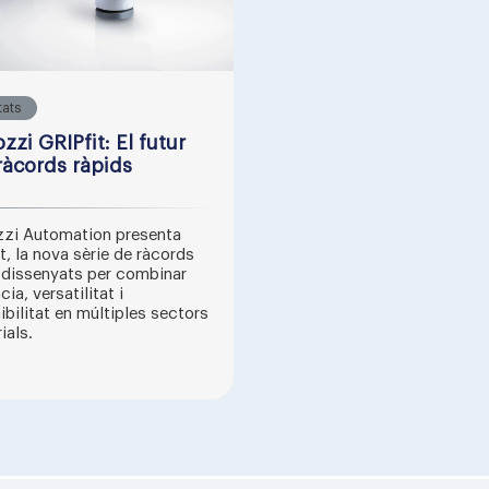
tats
zi GRIPfit: El futur
ràcords ràpids
zi Automation presenta
t, la nova sèrie de ràcords
 dissenyats per combinar
cia, versatilitat i
ibilitat en múltiples sectors
ials.