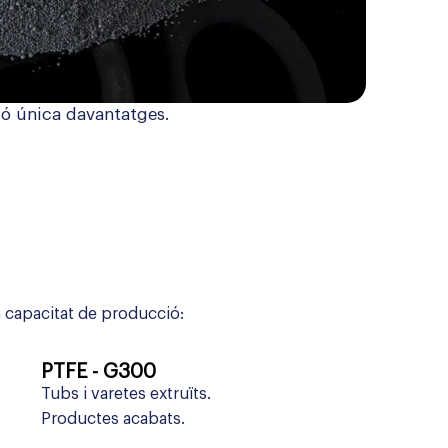
ió única davantatges.
n capacitat de producció:
PTFE - G300
Tubs i varetes extruïts.
Productes acabats.