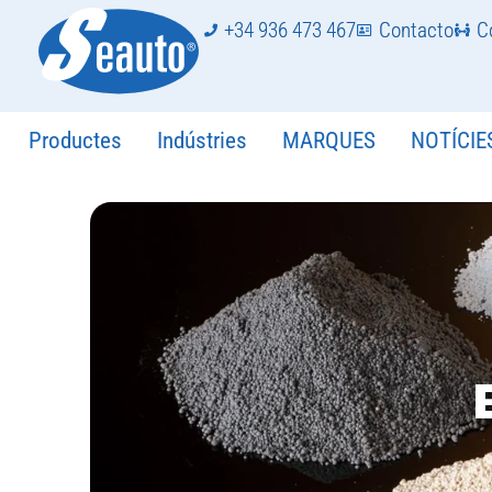
+34 936 473 467
Contacto
C
Productes
Indústries
MARQUES
NOTÍCIE