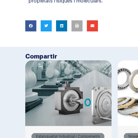
propietats físiques i moleculars.
Compartir
Estanqueïtat Industrial i Components
Nove