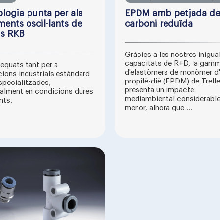
logia punta per als
EPDM amb petjada de
ents oscil·lants de
carboni reduïda
ts RKB
Gràcies a les nostres inigua
capacitats de R+D, la gam
equats tant per a
d'elastòmers de monòmer d'e
cions industrials estàndard
propilè-diè (EPDM) de Trell
pecialitzades,
presenta un impacte
alment en condicions dures
mediambiental considerabl
nts.
menor, alhora que ...