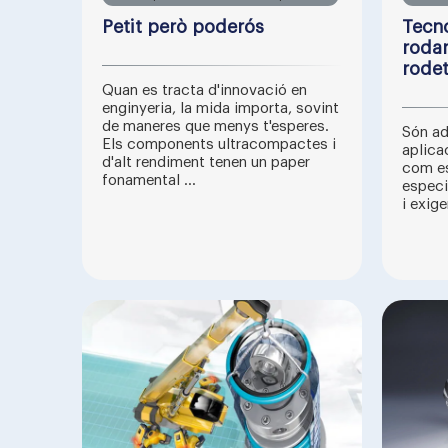
Petit però poderós
Tecno
rodam
rode
Quan es tracta d'innovació en
enginyeria, la mida importa, sovint
de maneres que menys t'esperes.
Són ad
Els components ultracompactes i
aplica
d'alt rendiment tenen un paper
com es
fonamental ...
especi
i exige