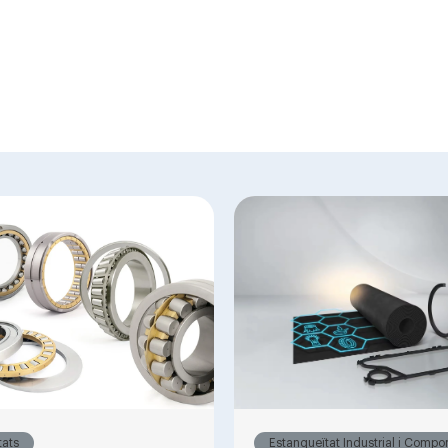
tats
Estanqueïtat Industrial i Compo