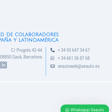
ed de colaboradores
paña y latinoamérica
C/ Progrés 42-44
+ 34 93 647 34 67
08850 Gavà, Barcelona
+ 34 661 56 87 68
seautoweb@seauto.es
Whatsapp Seauto