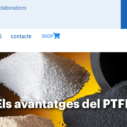
olaboradores
S
contacte
SHOP
Els avantatges del PTF