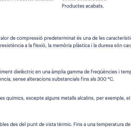
Productes acabats.
 valor de compressió predeterminat és una de les caracterís
esistència a la flexió, la memòria plàstica i la duresa són c
iment dielèctric en una àmplia gamma de freqüències i tempe
ncia, sense alteracions substancials fins als 300 °C.
s químics, excepte alguns metalls alcalins, per exemple, el cl
les des del punt de vista tèrmic. Fins a una temperatura de 