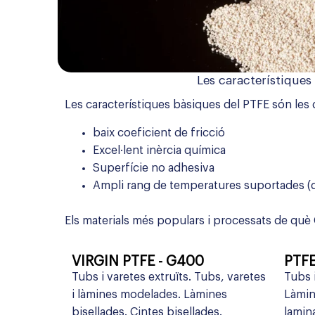
Les característiques
Les característiques bàsiques del PTFE són les
baix coeficient de fricció
Excel·lent inèrcia química
Superfície no adhesiva
Ampli rang de temperatures suportades (de
Els materials més populars i processats de què
VIRGIN PTFE - G400
PTFE
Tubs i varetes extruïts. Tubs, varetes
Tubs i
i làmines modelades. Làmines
Làmin
bisellades. Cintes bisellades.
lamin