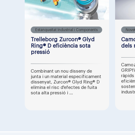
Estanqueïtat Industrial i Components
Nove
Trelleborg Zurcon® Glyd
Camoz
Ring® D eficiència sota
dels 
pressió
Camoz
GRIPfi
Combinant un nou disseny de
ràpids
junta i un material específicament
eficièn
dissenyat, Zurcon® Glyd Ring® D
sosten
elimina el risc d'efectes de fuita
industr
sota alta pressió i ...