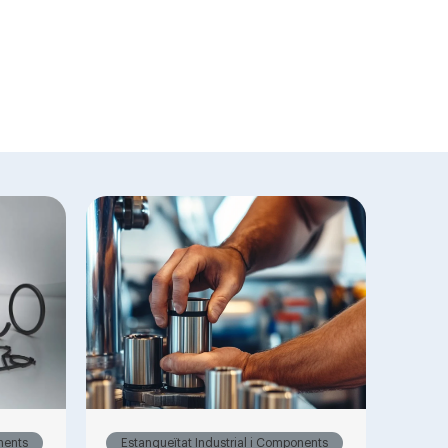
nents
Estanqueïtat Industrial i Components