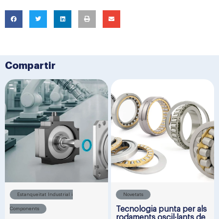
Compartir
Estanqueïtat Industrial i
Novetats
Tecnologia punta per als
Components
rodaments oscil·lants de