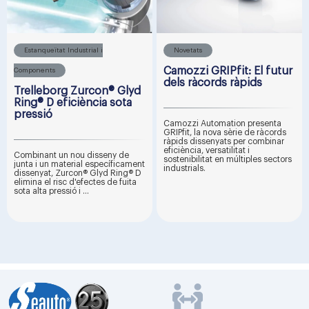
Estanqueïtat Industrial i
Novetats
Camozzi GRIPfit: El futur
Components
dels ràcords ràpids
Trelleborg Zurcon® Glyd
Ring® D eficiència sota
pressió
Camozzi Automation presenta
GRIPfit, la nova sèrie de ràcords
ràpids dissenyats per combinar
eficiència, versatilitat i
Combinant un nou disseny de
sostenibilitat en múltiples sectors
junta i un material específicament
industrials.
dissenyat, Zurcon® Glyd Ring® D
elimina el risc d'efectes de fuita
sota alta pressió i ...