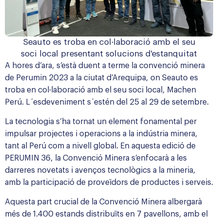
Seauto es troba en col·laboració amb el seu
soci local presentant solucions d'estanquitat
A hores d’ara, s’està duent a terme la convenció minera
de
Perumin 2023
a la ciutat d’Arequipa, on Seauto es
troba en col·laboració amb el seu soci local, Machen
Perú. L´esdeveniment s´estén del 25 al 29 de setembre.
La tecnologia s’ha tornat un element fonamental per
impulsar projectes i operacions a la indústria minera,
tant al Perú com a nivell global. En aquesta edició de
PERUMIN 36, la Convenció Minera s’enfocarà a les
darreres novetats i avenços tecnològics a la mineria,
amb la participació de proveïdors de productes i serveis.
Aquesta part crucial de la Convenció Minera albergarà
més de 1.400 estands distribuïts en 7 pavellons, amb el