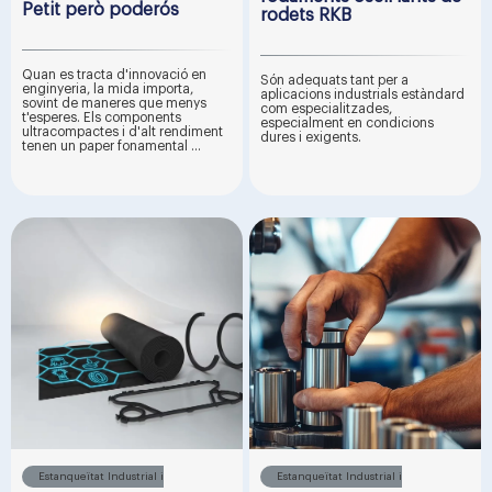
Petit però poderós
rodets RKB
Quan es tracta d'innovació en
Són adequats tant per a
enginyeria, la mida importa,
aplicacions industrials estàndard
sovint de maneres que menys
com especialitzades,
t'esperes. Els components
especialment en condicions
ultracompactes i d'alt rendiment
dures i exigents.
tenen un paper fonamental ...
Estanqueïtat Industrial i
Estanqueïtat Industrial i