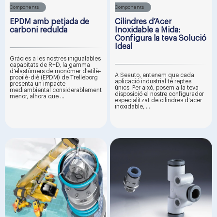
Components
Components
EPDM amb petjada de
Cilindres d’Acer
carboni reduïda
Inoxidable a Mida:
Configura la teva Solució
Ideal
Gràcies a les nostres inigualables
capacitats de R+D, la gamma
d'elastòmers de monòmer d'etilè-
A Seauto, entenem que cada
propilè-diè (EPDM) de Trelleborg
aplicació industrial té reptes
presenta un impacte
únics. Per això, posem a la teva
mediambiental considerablement
disposició el nostre configurador
menor, alhora que ...
especialitzat de cilindres d'acer
inoxidable, ...