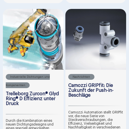
Industrielle Dichtungen und
Nachrichten
Camozzi GRIPfit: Die
Komponenten
Zukunft der Push-in-
Trelleborg Zurcon® Glyd
Beschläge
Ring® D Effizienz unter
Druck
Camozzi Automation stellt GRIPfit
vor, die neue Serie von
Steckverschraubungen, die
Durch die Kombination eines
Effizienz, Vielseitigkeit und
neuen Dichtungsdesigns und
Nachhaltigkeit in verschiedenen
eines speziell entwickelten