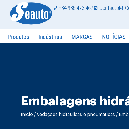
+34 936 473 467
Contacto
C
Produtos
Indústrias
MARCAS
NOTÍCIAS
Embalagens hidrá
Início
/
Vedações hidráulicas e pneumáticas
/ Emba