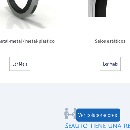
etal-metal / metal-plástico
Selos estáticos
Ler Mais
Ler Mais
Ver colaboradores
Seauto tiene una r