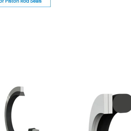
or Piston Rod Seals