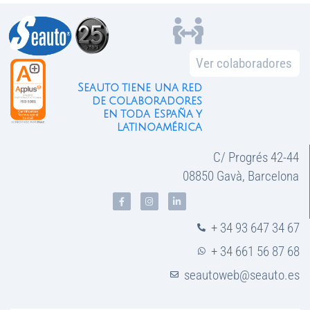
Ver colaboradores
Seauto tiene una red
de colaboradores
en toda España y
latinoamérica
C/ Progrés 42-44
08850 Gavà, Barcelona
+ 34 93 647 34 67
+ 34 661 56 87 68
seautoweb@seauto.es