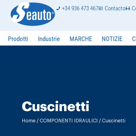
+34 936 473 467
Contacto
C
Prodotti
Industrie
MARCHE
NOTIZIE
C
Cuscinetti
Home
/
COMPONENTI IDRAULICI
/ Cuscinetti