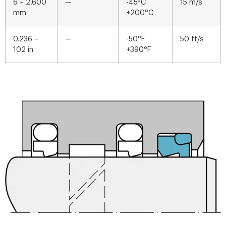
6 – 2,600
—
-45°C
15 m/s
mm
+200°C
0.236 –
—
-50°F
50 ft/s
102 in
+390°F