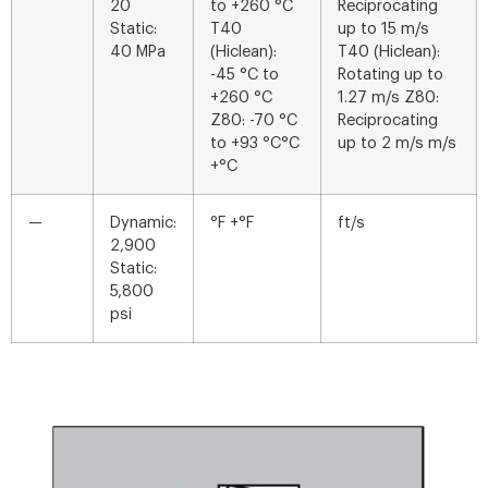
20
to +260 °C
Reciprocating
Static:
T40
up to 15 m/s
40 MPa
(Hiclean):
T40 (Hiclean):
-45 °C to
Rotating up to
+260 °C
1.27 m/s Z80:
Z80: -70 °C
Reciprocating
to +93 °C°C
up to 2 m/s m/s
+°C
—
Dynamic:
°F +°F
ft/s
2,900
Static:
5,800
psi