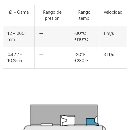
Ø – Gama
Rango de
Rango
Velocidad
presión
temp.
12 – 260
—
-30°C
1 m/s
mm
+110°C
0.472 –
—
-20°F
3 ft/s
10.25 in
+230°F