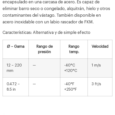
encapsulado en una carcasa de acero. Es capaz de
eliminar barro seco o congelado, alquitrán, hielo y otros
contaminantes del vástago. También disponible en
acero inoxidable con un labio rascador de FKM.
Características:
Alternativa y de simple efecto
Ø – Gama
Rango de
Rango
Velocidad
presión
temp.
12 – 220
—
-40°C
1 m/s
mm
+120°C
0.472 –
—
-40°F
3 ft/s
8.5 in
+250°F