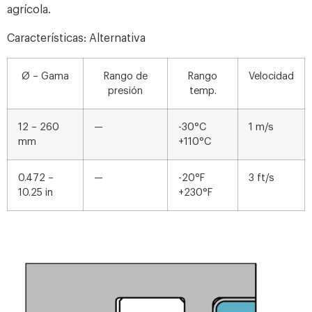
agrícola.
Características: Alternativa
Ø – Gama
Rango de
Rango
Velocidad
presión
temp.
12 – 260
—
-30°C
1 m/s
mm
+110°C
0.472 –
—
-20°F
3 ft/s
10.25 in
+230°F