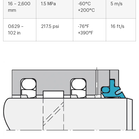
16 – 2,600
1.5 MPa
-60°C
5 m/s
mm
+200°C
0.629 –
217.5 psi
-76°F
16 ft/s
102 in
+390°F