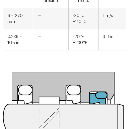
presión
temp.
6 – 270
—
-30°C
1 m/s
mm
+110°C
0.236 –
—
-20°F
3 ft/s
10.5 in
+230°F