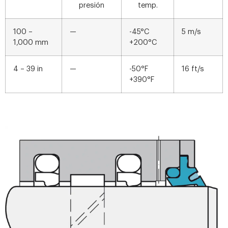
presión
temp.
100 –
—
-45°C
5 m/s
1,000 mm
+200°C
4 – 39 in
—
-50°F
16 ft/s
+390°F