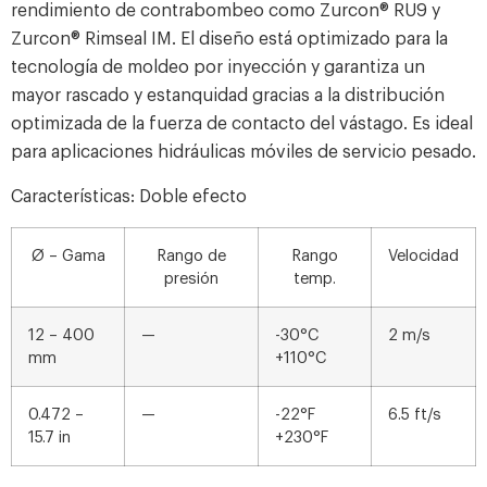
rendimiento de contrabombeo como Zurcon® RU9 y
Zurcon® Rimseal IM. El diseño está optimizado para la
tecnología de moldeo por inyección y garantiza un
mayor rascado y estanquidad gracias a la distribución
optimizada de la fuerza de contacto del vástago. Es ideal
para aplicaciones hidráulicas móviles de servicio pesado.
Características: Doble efecto
Ø – Gama
Rango de
Rango
Velocidad
presión
temp.
12 – 400
—
-30°C
2 m/s
mm
+110°C
0.472 –
—
-22°F
6.5 ft/s
15.7 in
+230°F