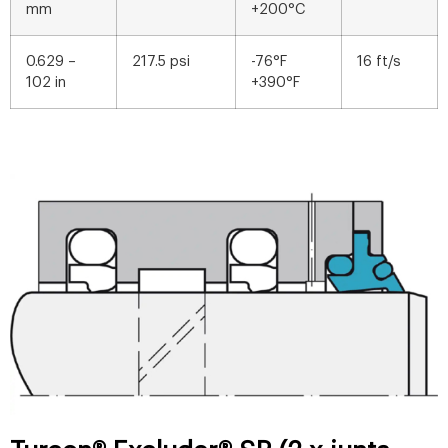
mm
+200°C
0.629 –
217.5 psi
-76°F
16 ft/s
102 in
+390°F