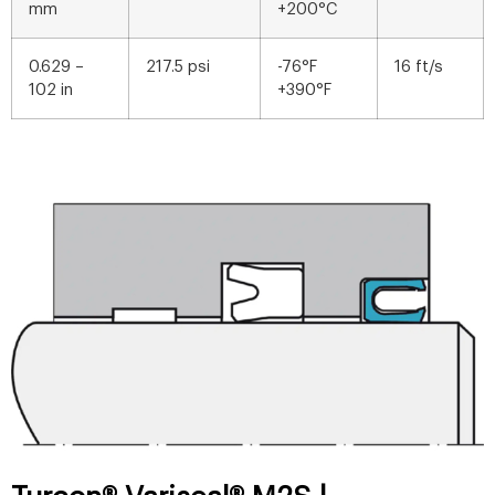
mm
+200°C
0.629 –
217.5 psi
-76°F
16 ft/s
102 in
+390°F