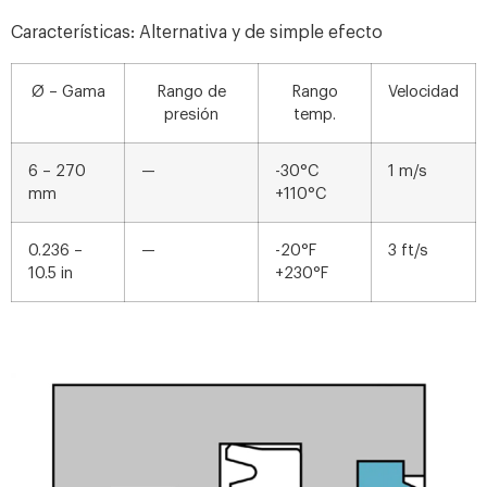
Características:
Alternativa y de simple efecto
Ø – Gama
Rango de
Rango
Velocidad
presión
temp.
6 – 270
—
-30°C
1 m/s
mm
+110°C
0.236 –
—
-20°F
3 ft/s
10.5 in
+230°F