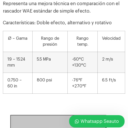
Representa una mejora técnica en comparación con el
rascador WAE estándar de simple efecto.
Características: Doble efecto, alternativo y rotativo
Ø – Gama
Rango de
Rango
Velocidad
presión
temp.
19 – 1524
5.5 MPa
-60°C
2 m/s
mm
+130°C
0.750 –
800 psi
-76°F
6.5 ft/s
60 in
+270°F
Whatsapp Seauto