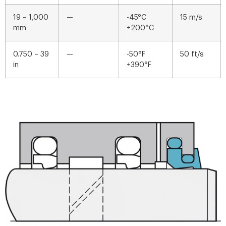
19 – 1,000
—
-45°C
15 m/s
mm
+200°C
0.750 – 39
—
-50°F
50 ft/s
in
+390°F