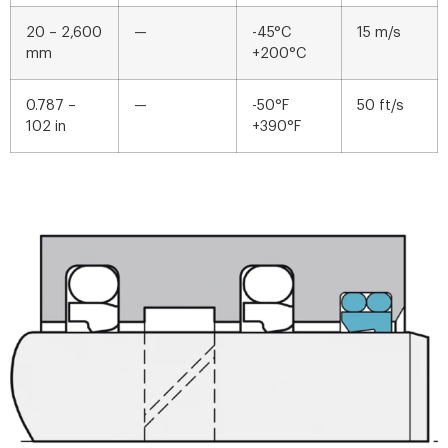
20 – 2,600
—
-45°C
15 m/s
mm
+200°C
0.787 –
—
-50°F
50 ft/s
102 in
+390°F