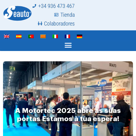
+34 936 473 467
Tienda
Colaboradores
A Motortec 2025 abre as suas
portas Estamos à tua espera!