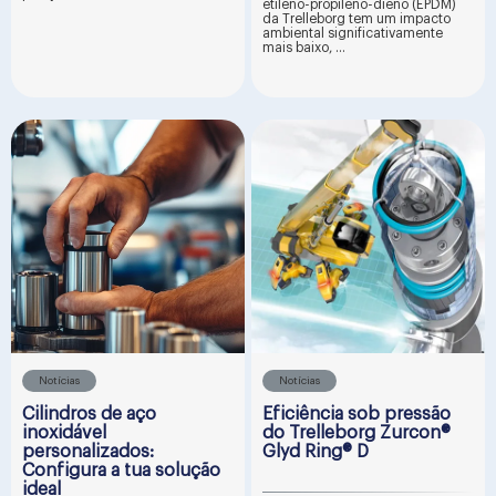
etileno-propileno-dieno (EPDM)
da Trelleborg tem um impacto
ambiental significativamente
mais baixo, ...
Notícias
Notícias
Cilindros de aço
Eficiência sob pressão
inoxidável
do Trelleborg Zurcon®
personalizados:
Glyd Ring® D
Configura a tua solução
ideal